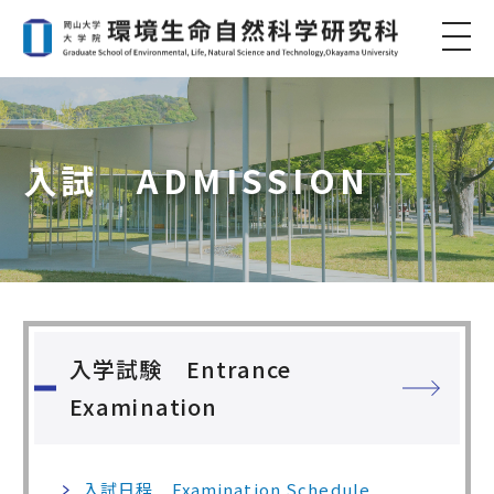
入試 ADMISSION
入学試験 Entrance
Examination
入試日程 Examination Schedule