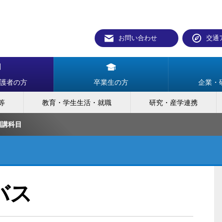
お問い合わせ
交通
護者の方
卒業生の方
企業・
等
教育・学生生活・就職
研究・産学連携
開講科目
バス