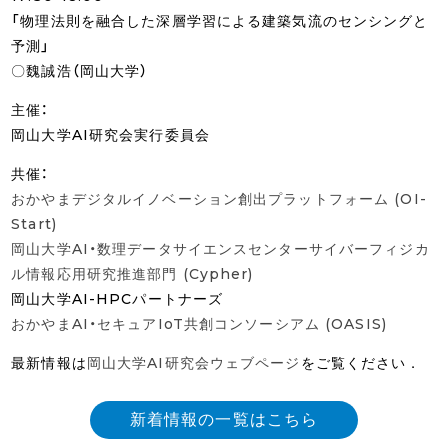
「物理法則を融合した深層学習による建築気流のセンシングと
予測」
〇魏誠浩（岡山大学）
主催：
岡山大学AI研究会実行委員会
共催：
おかやまデジタルイノベーション創出プラットフォーム (OI-
Start)
岡山大学AI・数理データサイエンスセンターサイバーフィジカ
ル情報応用研究推進部門 (Cypher)
岡山大学AI-HPCパートナーズ
おかやまAI・セキュアIoT共創コンソーシアム (OASIS)
最新情報は
岡山大学AI研究会ウェブページ
をご覧ください．
新着情報の一覧はこちら