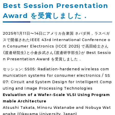
Best Session Presentation
Award を受賞しました．
2025年1月11日〜14日にアメリカ合衆国 ネバダ州，ラスベガ
スで開催されたIEEE 43rd International Conference o
n Consumer Electronics (ICCE 2025) で高田睦士さん
（渡邊研院生）と小倉歩武さん（渡邊研学部生）が Best Sessio
n Presentation Award を受賞しました．
セッション: SS05: Radiation-hardened wireless com
munication systems for consumer electronics / SS
07: Circuit and System Design for Intelligent Comp
uting and Image Processing Technologies
Evaluation of a Wafer-Scale VLSI Using Program
mable Architecture
Atsushi Takata, Minoru Watanabe and Nobuya Wat
anabe (Okayama University, Japan)