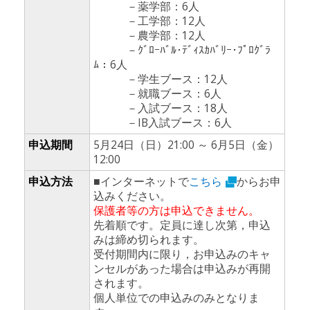
－薬学部：6人
－工学部：12人
－農学部：12人
－ｸﾞﾛｰﾊﾞﾙ･ﾃﾞｨｽｶﾊﾞﾘｰ･ﾌﾟﾛｸﾞﾗ
ﾑ：6人
－学生ブース：12人
－就職ブース：6人
－入試ブース：18人
－IB入試ブース：6人
申込期間
5月24日（日）21:00 ～ 6月5日（金）
12:00
申込方法
■インターネットで
こちら
からお申
込みください。
保護者等の方は申込できません。
先着順です。定員に達し次第，申込
みは締め切られます。
受付期間内に限り，お申込みのキャ
ンセルがあった場合は申込みが再開
されます。
個人単位での申込みのみとなりま