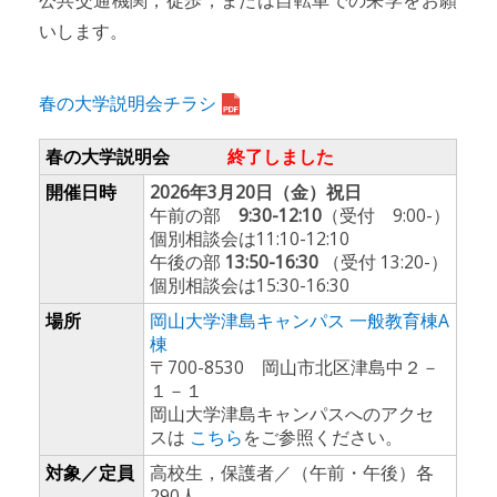
公共交通機関，徒歩，または自転車での来学をお願
いします。
春の大学説明会チラシ
春の大学説明会
終了しました
開催日時
2026年3月20日（金）祝日
午前の部
9:30-12:10
（受付 9:00-）
個別相談会は11:10-12:10
午後の部
13:50-16:30
（受付 13:20-）
個別相談会は15:30-16:30
場所
岡山大学津島キャンパス 一般教育棟A
棟
〒700-8530 岡山市北区津島中２－
１－１
岡山大学津島キャンパスへのアクセ
スは
こちら
をご参照ください。
対象／定員
高校生，保護者／（午前・午後）各
290人