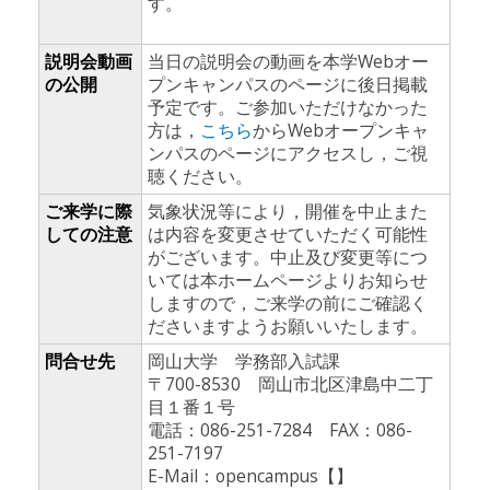
す。
説明会動画
当日の説明会の動画を本学Webオー
の公開
プンキャンパスのページに後日掲載
予定です。ご参加いただけなかった
方は，
こちら
からWebオープンキャ
ンパスのページにアクセスし，ご視
聴ください。
ご来学に際
気象状況等により，開催を中止また
しての注意
は内容を変更させていただく可能性
がございます。中止及び変更等につ
いては本ホームページよりお知らせ
しますので，ご来学の前にご確認く
ださいますようお願いいたします。
問合せ先
岡山大学 学務部入試課
〒700-8530 岡山市北区津島中二丁
目１番１号
電話：086-251-7284 FAX：086-
251-7197
E-Mail：opencampus【】