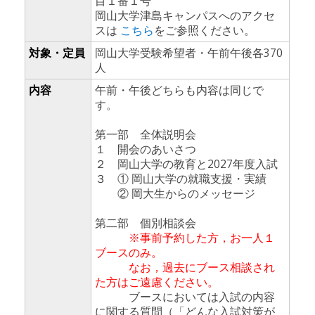
目１番１号
岡山大学津島キャンパスへのアクセ
スは
こちら
をご参照ください。
対象・定員
岡山大学受験希望者・午前午後各370
人
内容
午前・午後どちらも内容は同じで
す。
第一部 全体説明会
１ 開会のあいさつ
２ 岡山大学の教育と2027年度入試
３ ① 岡山大学の就職支援・実績
② 岡大生からのメッセージ
第二部 個別相談会
※事前予約した方，お一人１
ブースのみ。
なお，過去にブース相談され
た方はご遠慮ください。
ブースにおいては入試の内容
に関する質問（「どんな入試対策が