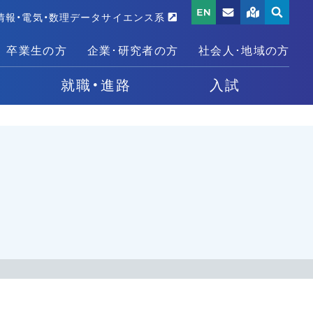
情報・電気・数理データサイエンス系
卒業生の方
企業･研究者の方
社会人･地域の方
就職・進路
入試