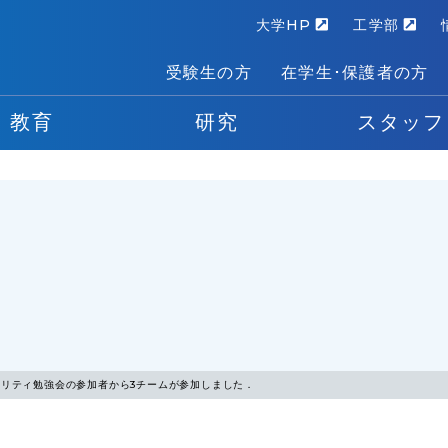
大学HP
工学部
受験生の方
在学生･保護者の方
教育
研究
スタッフ
ュリティ勉強会の参加者から3チームが参加しました．