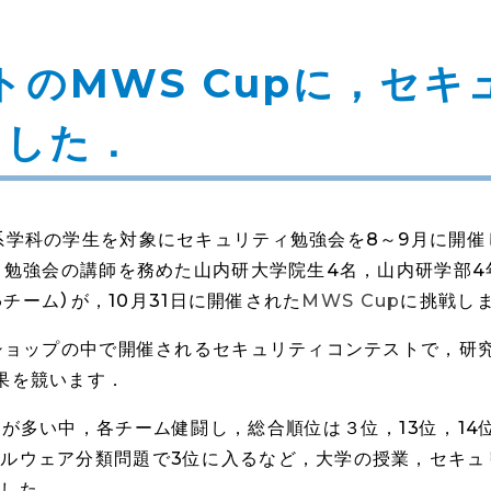
のMWS Cupに，セキ
ました．
系学科の学生を対象にセキュリティ勉強会を8～9月に開
ィ勉強会の講師を務めた山内研大学院生4名，山内研学部4年
3チーム）が，10月31日に開催された
MWS Cup
に挑戦し
ショップの中で開催されるセキュリティコンテストで，研
果を競います．
ムが多い中，各チーム健闘し，総合順位は３位，13位，14
ルウェア分類問題で3位に入るなど，大学の授業，セキュ
でした．