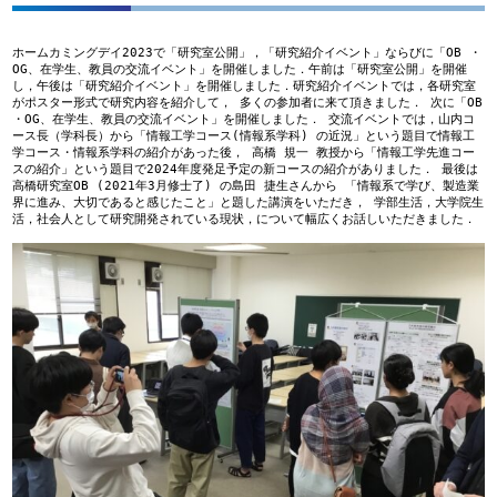
ホームカミングデイ2023で「研究室公開」，「研究紹介イベント」ならびに「OB ・
OG、在学生、教員の交流イベント」を開催しました．午前は「研究室公開」を開催
し，午後は「研究紹介イベント」を開催しました．研究紹介イベントでは，各研究室
がポスター形式で研究内容を紹介して， 多くの参加者に来て頂きました． 次に「OB 
・OG、在学生、教員の交流イベント」を開催しました． 交流イベントでは，山内コ
ース長（学科長）から「情報工学コース(情報系学科) の近況」という題目で情報工
学コース・情報系学科の紹介があった後， 高橋 規一 教授から「情報工学先進コー
スの紹介」という題目で2024年度発足予定の新コースの紹介がありました． 最後は
高橋研究室OB (2021年3月修士了) の島田 捷生さんから 「情報系で学び、製造業
界に進み、大切であると感じたこと」と題した講演をいただき， 学部生活，大学院生
活，社会人として研究開発されている現状，について幅広くお話しいただきました． 