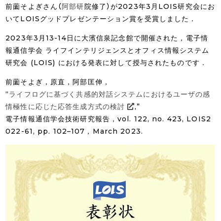
前薗そよぎさん（
阿部研
院修了）が2023年3月LOIS研究会にお
いてLOISグッドプレゼンテーション賞を受賞しました．
2023年3月13-14日に大濱信泉記念館で開催された，電子情
報通信学会 ライフインテリジェンスとオフィス情報システム
研究会 (LOIS) における発表に対して授与されたものです．
前薗そよぎ，原直，阿部匡伸，
“
ライフログに基づく共感的対話システムにおけるユーザの感
情極性に応じた応答生成方式の検討
,”
電子情報通信学会技術研究報告，vol. 122, no. 423, LOIS2
022-61, pp. 102–107，March 2023.