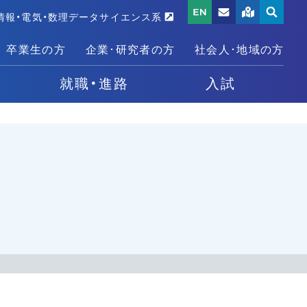
情報・電気・数理データサイエンス系
卒業生の方
企業･研究者の方
社会人･地域の方
就職・進路
入試