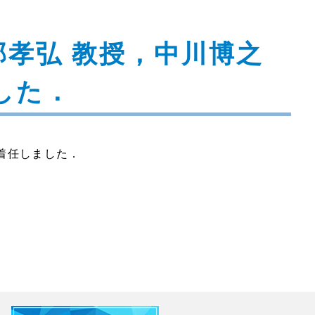
孝弘 教授，中川博之
した．
が着任しました．