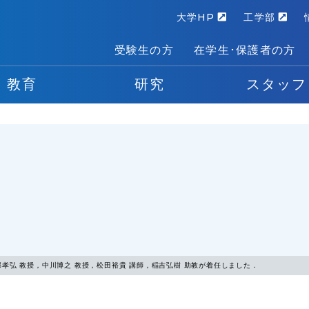
大学HP
工学部
受験生の方
在学生･保護者の方
教育
研究
スタッフ
孝弘 教授，中川博之 教授，松田裕貴 講師，稲吉弘樹 助教が着任しました．