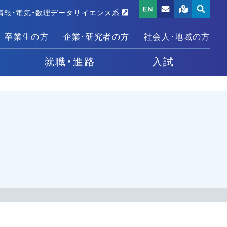
情報・電気・数理データサイエンス系
卒業生の方
企業･研究者の方
社会人･地域の方
就職・進路
入試