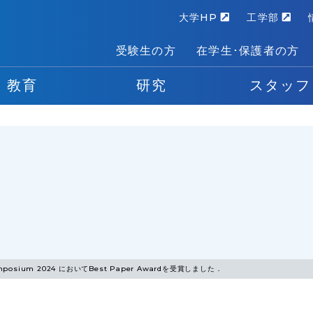
大学HP
工学部
受験生の方
在学生･保護者の方
教育
研究
スタッフ
 Symposium 2024 においてBest Paper Awardを受賞しました．