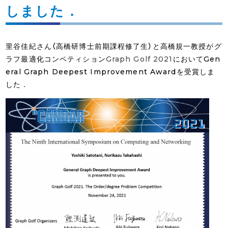
しました．
里谷佳紀さん（高橋研博士前期課程修了生）と高橋規一教授がグ
ラフ最適化コンペティション
Graph Golf 2021
においてGen
eral Graph Deepest Improvement Awardを受賞しま
した．