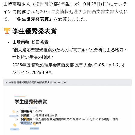
山﨑南穂さん（
松田研
学部4年生）が、9月28日(日)にオンラ
インで開催された
2025年度情報処理学会関西支部支部大会
に
て、
「学生優秀発表賞」
を受賞しました。
学生優秀発表賞
山﨑南穂
, 松田裕貴:
“個人適応型観光推薦のための写真アルバム分析による嗜好・
性格推定手法の検討,”
2025年度 情報処理学会関西支部 支部大会, G-05, pp.1-7, オ
ンライン, 2025年9月.